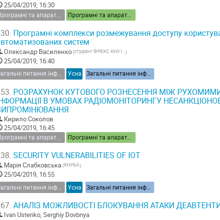
25/04/2019, 16:30
Програмні та апаратні засоби інформаційної безпеки
Програмні та апаратні засоби інформаційної безпеки
30.
Програмні комплекси розмежування доступу користувач
автоматизованих систем
Олександр Василенко
студент ФРЕКС КНУ ім.Шевченка
(
)
25/04/2019, 16:40
Загальні питання інформаційної безпеки України
Усна
Загальні питання інформаційної безпеки України
53.
РОЗРАХУНОК КУТОВОГО РОЗНЕСЕННЯ МІЖ РУХОМИМ
ІНФОРМАЦІЇ В УМОВАХ РАДІОМОНІТОРИНГУ НЕСАНКЦІОН
ВИПРОМІНЮВАННЯ
Кирило Соколов
25/04/2019, 16:45
Програмні та апаратні засоби інформаційної безпеки
Програмні та апаратні засоби інформаційної безпеки
38.
SECURITY VULNERABILITIES OF IOT
Марія Слабковська
КНУБА
(
)
25/04/2019, 16:55
Загальні питання інформаційної безпеки України
Усна
Загальні питання інформаційної безпеки України
67.
АНАЛІЗ МОЖЛИВОСТІ БЛОКУВАННЯ АТАКИ ДЕАВТЕНТИФІ
Ivan Ustenko
,
Serghiy Dovbnya