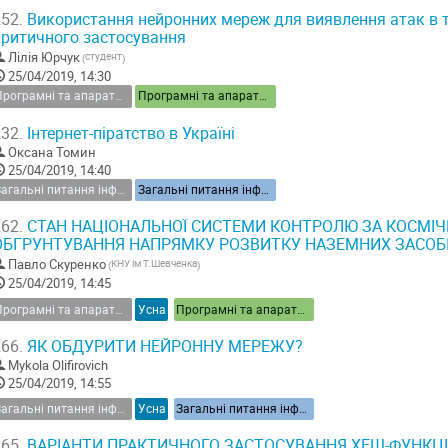
52.
Використання нейронних мереж для виявлення атак в 
критичного застосування
Лілія Юрчук
студент
(
)
25/04/2019, 14:30
Програмні та апаратні засоби інформаційної безпеки
Програмні та апаратні засоби інформаційної безпеки
32.
Інтернет-піратство в Україні
Оксана Томин
25/04/2019, 14:40
Загальні питання інформаційної безпеки України
Загальні питання інформаційної безпеки України
62.
СТАН НАЦІОНАЛЬНОЇ СИСТЕМИ КОНТРОЛЮ ЗА КОСМІ
ОБГРУНТУВАННЯ НАПРЯМКУ РОЗВИТКУ НАЗЕМНИХ ЗАСОБ
Павло Скуренко
КНУ ім Т.Шевченка
(
)
25/04/2019, 14:45
Програмні та апаратні засоби інформаційної безпеки
Усна
Програмні та апаратні засоби інформаційної безпеки
66.
ЯК ОБДУРИТИ НЕЙРОННУ МЕРЕЖУ?
Mykola Olifirovich
25/04/2019, 14:55
Загальні питання інформаційної безпеки України
Усна
Загальні питання інформаційної безпеки України
65.
ВАРІАНТИ ПРАКТИЧНОГО ЗАСТОСУВАННЯ ХЕШ-ФУНКЦ