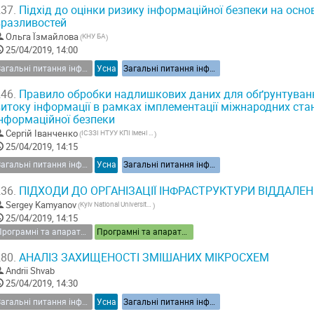
37.
Підхід до оцінки ризику інформаційної безпеки на основ
вразливостей
Ольга Їзмайлова
КНУ БА
(
)
25/04/2019, 14:00
Загальні питання інформаційної безпеки України
Усна
Загальні питання інформаційної безпеки України
46.
Правило обробки надлишкових даних для обґрунтуванн
витоку інформації в рамках імплементації міжнародних ст
інформаційної безпеки
Сергій Іванченко
ІСЗЗІ НТУУ КПІ імені І. Сікорського
(
)
25/04/2019, 14:15
Загальні питання інформаційної безпеки України
Усна
Загальні питання інформаційної безпеки України
36.
ПІДХОДИ ДО ОРГАНІЗАЦІЇ ІНФРАСТРУКТУРИ ВІДДАЛЕ
Sergey Kamyanov
Kyiv National University of Construction and Architecture
(
)
25/04/2019, 14:15
Програмні та апаратні засоби інформаційної безпеки
Програмні та апаратні засоби інформаційної безпеки
80.
АНАЛІЗ ЗАХИЩЕНОСТІ ЗМІШАНИХ МІКРОСХЕМ
Andrii Shvab
25/04/2019, 14:30
Загальні питання інформаційної безпеки України
Усна
Загальні питання інформаційної безпеки України