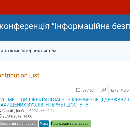
конференція “Інформаційна безп
ки та комп’ютерних систем
ntribution List
57
/ 57
26.
МЕТОДИ ЛІКВІДАЦІЇ ЗАГРОЗ КІБЕРБЕЗПЕЦІ ДЕРЖАВИ 
ЗАХИЩЕНИХ ВУЗЛІВ ІНТЕРНЕТ ДОСТУПУ
Сергій Довбня
ФОП Довбня С.Я.
(
)
25/04/2019, 14:00
Програмні та апаратні засоби інформаційної безпеки
Усна
Програмні та апаратні засоби інформаційної безпеки