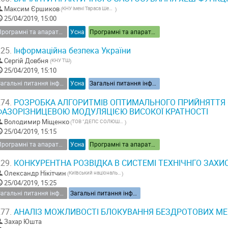
Максим Єршиков
КНУ імені Тараса Шевченка
(
)
25/04/2019, 15:00
Програмні та апаратні засоби інформаційної безпеки
Усна
Програмні та апаратні засоби інформаційної безпеки
25.
Інформаційна безпека України
Сергій Довбня
КНУ ТШ
(
)
25/04/2019, 15:10
Загальні питання інформаційної безпеки України
Усна
Загальні питання інформаційної безпеки України
74.
РОЗРОБКА АЛГОРИТМІВ ОПТИМАЛЬНОГО ПРИЙНЯТТЯ С
ФАЗОРІЗНИЦЕВОЮ МОДУЛЯЦІЄЮ ВИСОКОЇ КРАТНОСТІ
Володимир Міщенко
ТОВ “ДЕПС СОЛЮШЕНЗ”
(
)
25/04/2019, 15:15
Програмні та апаратні засоби інформаційної безпеки
Усна
Програмні та апаратні засоби інформаційної безпеки
29.
КОНКУРЕНТНА РОЗВІДКА В СИСТЕМІ ТЕХНІЧНГО ЗАХИС
Олександр Нікітчин
Київський національний університет імені Тараса Шевченка
(
)
25/04/2019, 15:25
Загальні питання інформаційної безпеки України
Загальні питання інформаційної безпеки України
77.
АНАЛІЗ МОЖЛИВОСТІ БЛОКУВАННЯ БЕЗДРОТОВИХ МЕ
Захар Юшта