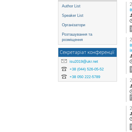
2
Author List
Speaker List
Організатори
​​​​​​​Розташування та
2
розміщення
Секретаріат конференції
isu2019@ukr.net
+38 (044) 526-05-52
+38 050 222-5789
2
2