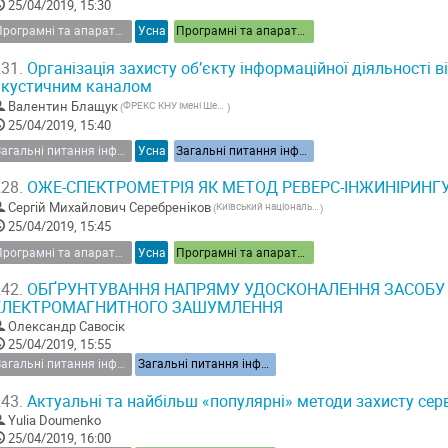
25/04/2019, 15:30
Програмні та апаратні засоби інформаційної безпеки
Усна
Програмні та апаратні засоби інформаційної безпеки
31.
Організація захисту об’єкту інформаційної діяльності в
акустичним каналом
Валентин Блащук
ФРЕКС КНУ імені Шевченка
(
)
25/04/2019, 15:40
Загальні питання інформаційної безпеки України
Усна
Загальні питання інформаційної безпеки України
28.
ОЖЕ-СПЕКТРОМЕТРІЯ ЯК МЕТОД РЕВЕРС-ІНЖИНІРИНГ
Сергій Михайлович Серебреніков
Київський національний університет імені Тараса Шевченка, факультет радіофізики, електроніки та комп’ютерних систем, кафедра радіотехніки та радіоелектронних систем, студент
(
)
25/04/2019, 15:45
Програмні та апаратні засоби інформаційної безпеки
Усна
Програмні та апаратні засоби інформаційної безпеки
42.
ОБҐРУНТУВАННЯ НАПРЯМУ УДОСКОНАЛЕННЯ ЗАСОБУ
ЕЛЕКТРОМАГНИТНОГО ЗАШУМЛЕННЯ
Олександр Савосік
25/04/2019, 15:55
Загальні питання інформаційної безпеки України
Загальні питання інформаційної безпеки України
43.
Актуальні та найбільш «популярні» методи захисту сер
Yulia Doumenko
25/04/2019, 16:00