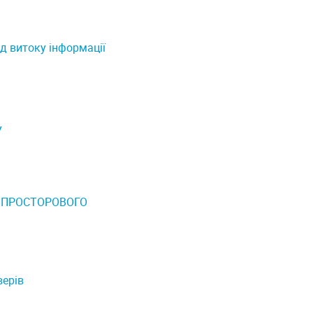
ід витоку інформації
У
 ПРОСТОРОВОГО
верів