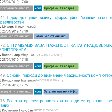
25/04/2019, 17:00
Програмні та апаратні засоби інформаційної безпеки
Усна
Програмні та апаратні засоби інформаційної безпеки
44.
Підхід до оцінки ризику інформаційної безпеки на основ
вразливостей
Максим Шиманський
25/04/2019, 17:10
Загальні питання інформаційної безпеки України
Загальні питання інформаційної безпеки України
72.
ОПТИМІЗАЦІЯ ЗАВАНТАЖЕНОСТІ КАНАЛУ РАДІОЗВ’ЯЗ
МОНІТОРИНГУ
Володимир Міщенко
ТОВ “ДЕПС СОЛЮШЕНЗ”
(
)
25/04/2019, 17:15
Програмні та апаратні засоби інформаційної безпеки
Усна
Програмні та апаратні засоби інформаційної безпеки
49.
Основні підходи до визначення захищеності комп’ютер
Володимир Ткаченко
Інститут проблем моделювання в енергетиці ім. Г.Є.Пухова НАН України, м.Київ
(
)
25/04/2019, 17:25
Загальні питання інформаційної безпеки України
Усна
Загальні питання інформаційної безпеки України
78.
Реєстратор електронно-захватного детектора з дифер
даних
Костянтин Позюбан
ФРЕКС КНУ студент
(
)