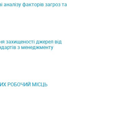
і аналізу факторів загроз та
я захищеності джерел від
андартів з менеджменту
НИХ РОБОЧИЙ МІСЦЬ