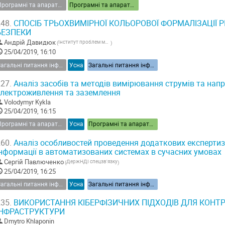
Програмні та апаратні засоби інформаційної безпеки
Програмні та апаратні засоби інформаційної безпеки
48.
СПОСІБ ТРЬОХВИМІРНОЇ КОЛЬОРОВОЇ ФОРМАЛІЗАЦІЇ Р
БЕЗПЕКИ
Андрій Давидюк
Інститут проблем моделювання в енергетиці ім. Г.Є. Пухова НАН України
(
)
25/04/2019, 16:10
Загальні питання інформаційної безпеки України
Усна
Загальні питання інформаційної безпеки України
27.
Аналіз засобів та методів вимірювання струмів та напр
електроживлення та заземлення
Volodymyr Kykla
25/04/2019, 16:15
Програмні та апаратні засоби інформаційної безпеки
Усна
Програмні та апаратні засоби інформаційної безпеки
60.
Аналіз особливостей проведення додаткових експертиз
інформації в автоматизованих системах в сучасних умовах
Сергій Павлюченко
ДержНДІ спецзв'язку
(
)
25/04/2019, 16:25
Загальні питання інформаційної безпеки України
Усна
Загальні питання інформаційної безпеки України
35.
ВИКОРИСТАННЯ КІБЕРФІЗИЧНИХ ПІДХОДІВ ДЛЯ КОНТР
ІНФРАСТРУКТУРИ
Dmytro Khlaponin