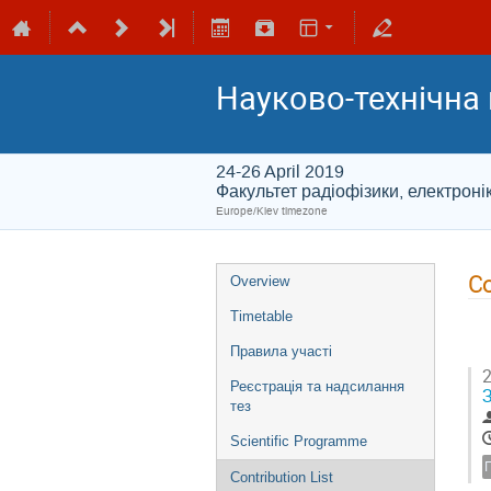
Науково-технічна 
24-26 April 2019
Факультет радіофізики, електроні
Europe/Kiev timezone
Co
Overview
Timetable
Правила участі
2
Реєстрація та надсилання
тез
Scientific Programme
Contribution List